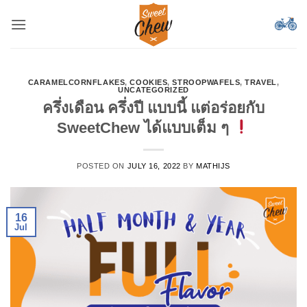
Skip
to
content
CARAMELCORNFLAKES
,
COOKIES
,
STROOPWAFELS
,
TRAVEL
,
UNCATEGORIZED
ครึ่งเดือน ครึ่งปี แบบนี้ แต่อร่อยกับ
SweetChew ได้แบบเต็ม ๆ
POSTED ON
JULY 16, 2022
BY
MATHIJS
16
Jul