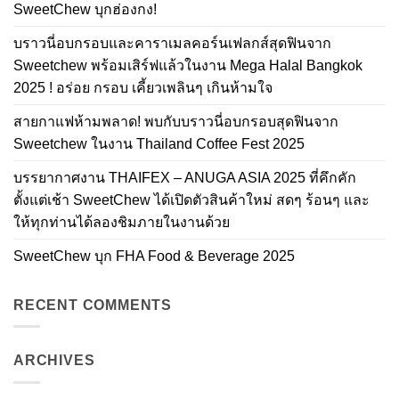
SweetChew บุกฮ่องกง!
บราวนี่อบกรอบและคาราเมลคอร์นเฟลกส์สุดฟินจาก
Sweetchew พร้อมเสิร์ฟแล้วในงาน Mega Halal Bangkok
2025 ! อร่อย กรอบ เคี้ยวเพลินๆ เกินห้ามใจ
สายกาแฟห้ามพลาด! พบกับบราวนี่อบกรอบสุดฟินจาก
Sweetchew ในงาน Thailand Coffee Fest 2025
บรรยากาศงาน THAIFEX – ANUGA ASIA 2025 ที่คึกคัก
ตั้งแต่เช้า SweetChew ได้เปิดตัวสินค้าใหม่ สดๆ ร้อนๆ และ
ให้ทุกท่านได้ลองชิมภายในงานด้วย
SweetChew บุก FHA Food & Beverage 2025
RECENT COMMENTS
ARCHIVES