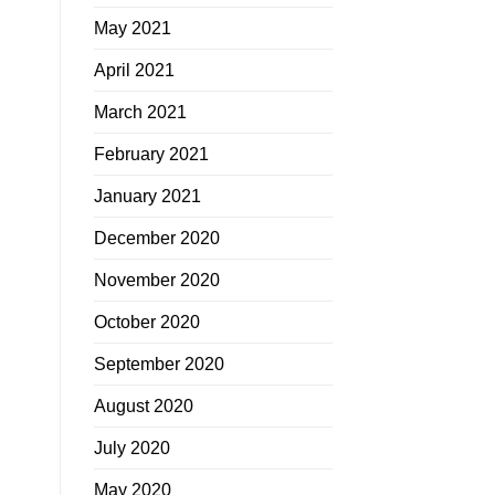
May 2021
April 2021
March 2021
February 2021
January 2021
December 2020
November 2020
October 2020
September 2020
August 2020
July 2020
May 2020