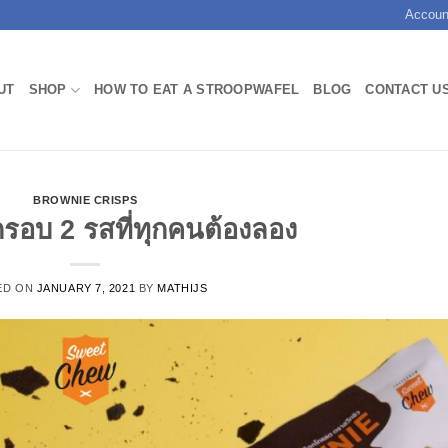
Accoun
UT
SHOP
HOW TO EAT A STROOPWAFEL
BLOG
CONTACT U
BROWNIE CRISPS
กรอบ 2 รสที่ทุกคนต้องลอง
ED ON
JANUARY 7, 2021
BY
MATHIJS