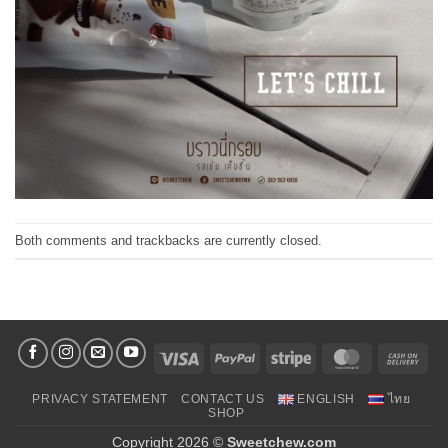
Both comments and trackbacks are currently closed.
Visa
PayPal
Stripe
MasterCard
Cas
On
PRIVACY STATEMENT
CONTACT US
ENGLISH
ไทย
Deli
SHOP
Copyright 2026 ©
Sweetchew.com