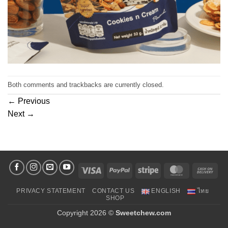
Both comments and trackbacks are currently closed.
←
Previous
Next
→
Visa
PayPal
Stripe
MasterCard
Cas
On
PRIVACY STATEMENT
CONTACT US
ENGLISH
ไทย
Deli
SHOP
Copyright 2026 ©
Sweetchew.com