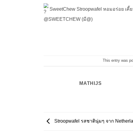
SweetChew Stroopwafel หอมอร่อย เคี้ย
@SWEETCHEW (มี@)
This entry was p
MATHIJS
Stroopwafel รสชาตินุ่มๆ จาก Netherl