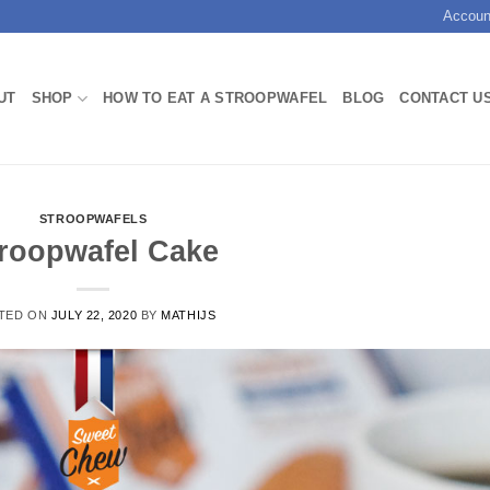
Accoun
UT
SHOP
HOW TO EAT A STROOPWAFEL
BLOG
CONTACT U
STROOPWAFELS
roopwafel Cake
TED ON
JULY 22, 2020
BY
MATHIJS