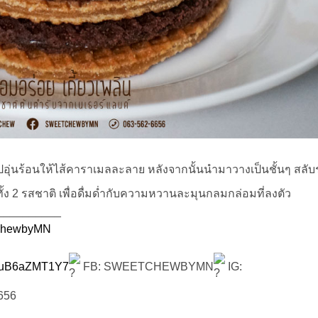
ุ่นร้อนให้ไส้คาราเมลละลาย หลังจากนั้นนำมาวางเป็นชั้นๆ สลับ
 2 รสชาติ เพื่อดื่มด่ำกับความหวานละมุนกลมกล่อมที่ลงตัว
__________
ChewbyMN
7jouB6aZMT1Y7
FB: SWEETCHEWBYMN
IG:
656