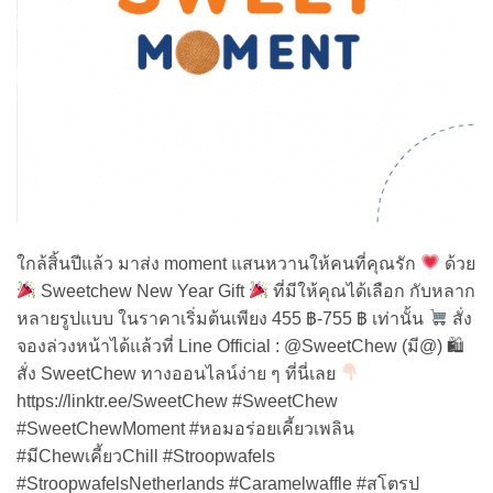
ใกล้สิ้นปีแล้ว มาส่ง moment แสนหวานให้คนที่คุณรัก
ด้วย
Sweetchew New Year Gift
ที่มีให้คุณได้เลือก กับหลาก
หลายรูปแบบ ในราคาเริ่มต้นเพียง 455 ฿-755 ฿ เท่านั้น
สั่ง
จองล่วงหน้าได้แล้วที่ Line Official : @SweetChew (มี@) 🛍
สั่ง SweetChew ทางออนไลน์ง่าย ๆ ที่นี่เลย
https://linktr.ee/SweetChew #SweetChew
#SweetChewMoment #หอมอร่อยเคี้ยวเพลิน
#มีChewเคี้ยวChill #Stroopwafels
#StroopwafelsNetherlands #Caramelwaffle #สโตรป