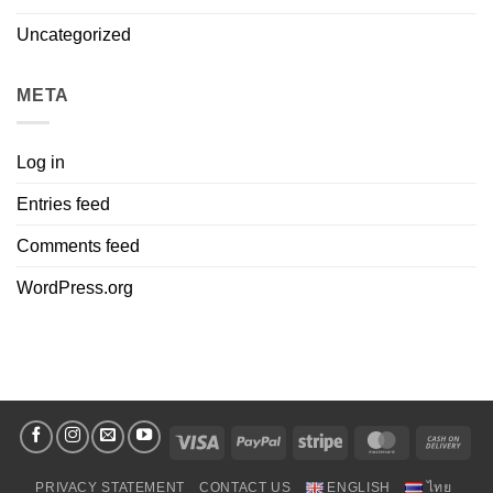
Uncategorized
META
Log in
Entries feed
Comments feed
WordPress.org
Visa
PayPal
Stripe
MasterCard
Cas
On
PRIVACY STATEMENT
CONTACT US
ENGLISH
ไทย
Deli