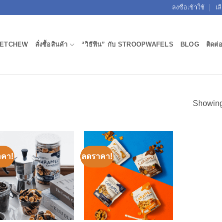
ลงชื่อเข้าใช้
เล
ETCHEW
สั่งซื้อสินค้า
“วิธีฟิน” กับ STROOPWAFELS
BLOG
ติดต่
Showing 
าคา!
ลดราคา!
Add to
Add to
Wishlist
Wishlist