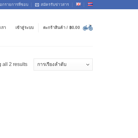
ือกรายการที่ชอบ
สมัครรับข่าวสาร
อเรา
เข้าสู่ระบบ
ตะกร้าสินค้า /
฿
0.00
all 2 results