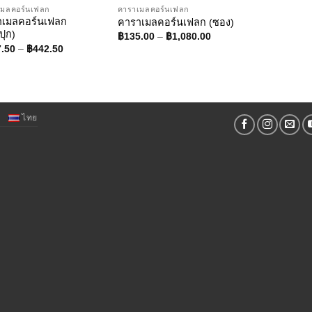
เมลคอร์นเฟลก
คาราเมลคอร์นเฟลก
าเมลคอร์นเฟลก
คาราเมลคอร์นเฟลก (ซอง)
ปุก)
Price
฿
135.00
–
฿
1,080.00
range:
Price
.50
–
฿
442.50
฿135.00
range:
through
฿187.50
฿1,080.00
through
฿442.50
ไทย