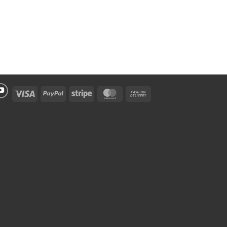
Visa
PayPal
Stripe
MasterCard
Cash
On
Delivery