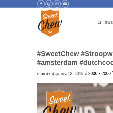
ข้าม
ไป
ยัง
เนื้อหา
SWE
#SweetChew #Stroopwa
#amsterdam #dutchcook
เผยแพร่
มิถุนายน 12, 2019
ที่
2000 × 2000