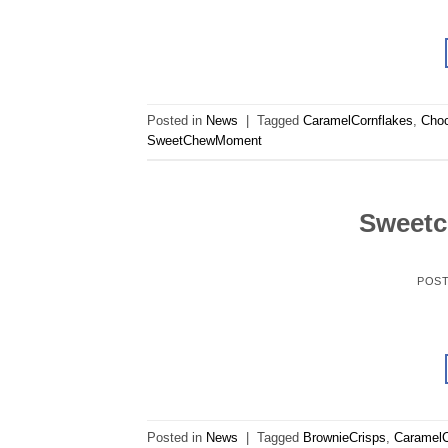
Posted in
News
|
Tagged
CaramelCornflakes
,
Choc
SweetChewMoment
Sweetc
POS
Posted in
News
|
Tagged
BrownieCrisps
,
CaramelC