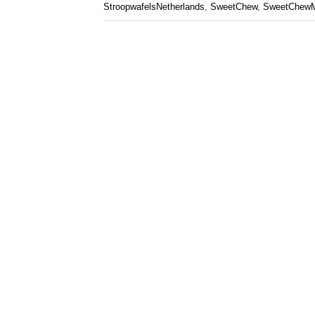
StroopwafelsNetherlands
,
SweetChew
,
SweetChew