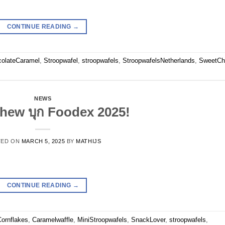
CONTINUE READING
→
olateCaramel
,
Stroopwafel
,
stroopwafels
,
StroopwafelsNetherlands
,
SweetC
NEWS
hew บุก Foodex 2025!
TED ON
MARCH 5, 2025
BY
MATHIJS
CONTINUE READING
→
ornflakes
,
Caramelwaffle
,
MiniStroopwafels
,
SnackLover
,
stroopwafels
,