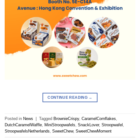
CONTINUE READING
→
Posted in
News
|
Tagged
BrownieCrispy
,
CaramelCornflakes
,
DutchCaramelWaffle
,
MiniStroopwafels
,
SnackLover
,
Stroopwafel
,
StroopwafelsNetherlands
,
SweetChew
,
SweetChewMoment