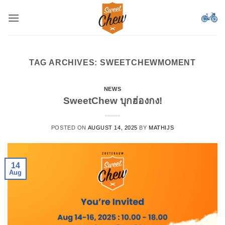
Skip
to
content
TAG ARCHIVES:
SWEETCHEWMOMENT
NEWS
SweetChew บุกฮ่องกง!
POSTED ON
AUGUST 14, 2025
BY
MATHIJS
14
Aug