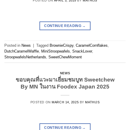
POSTED ON
APRIL 3, 2025
BY
MATHIJS
CONTINUE READING
→
Posted in
News
|
Tagged
BrownieCrispy
,
CaramelCornflakes
,
DutchCaramelWaffle
,
MiniStroopwafels
,
SnackLover
,
StroopwafelsNetherlands
,
SweetChewMoment
NEWS
ขอบคุณที่แวะมาเยี่ยมชมบูท Sweetchew
By MN ในงาน Foodex Japan 2025
POSTED ON
MARCH 14, 2025
BY
MATHIJS
CONTINUE READING
→