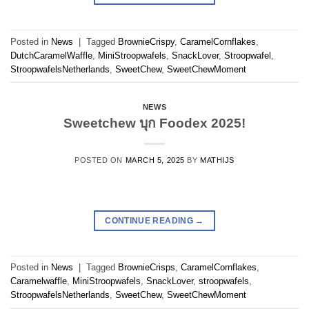
Posted in
News
|
Tagged
BrownieCrispy
,
CaramelCornflakes
,
DutchCaramelWaffle
,
MiniStroopwafels
,
SnackLover
,
Stroopwafel
,
StroopwafelsNetherlands
,
SweetChew
,
SweetChewMoment
NEWS
Sweetchew บุก Foodex 2025!
POSTED ON
MARCH 5, 2025
BY
MATHIJS
CONTINUE READING
→
Posted in
News
|
Tagged
BrownieCrisps
,
CaramelCornflakes
,
Caramelwaffle
,
MiniStroopwafels
,
SnackLover
,
stroopwafels
,
StroopwafelsNetherlands
,
SweetChew
,
SweetChewMoment