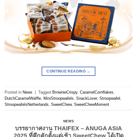
CONTINUE READING
→
Posted in
News
|
Tagged
BrownieCrispy
,
CaramelCornflakes
,
DutchCaramelWaffle
,
MiniStroopwafels
,
SnackLover
,
Stroopwafel
,
StroopwafelsNetherlands
,
SweetChew
,
SweetChewMoment
NEWS
บรรยากาศงาน THAIFEX – ANUGA ASIA
2025 ที่คึกคักตั้งแต่เช้า SweetChew ได้เปิด