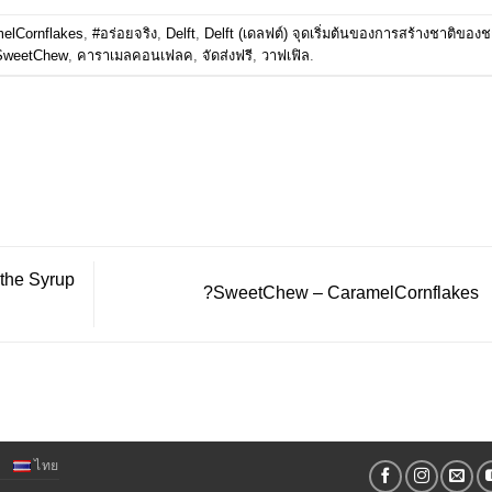
elCornflakes
,
#อร่อยจริง
,
Delft
,
Delft (เดลฟต์) จุดเริ่มต้นของการสร้างชาติของ
SweetChew
,
คาราเมลคอนเฟลค
,
จัดส่งฟรี
,
วาฟเฟิล
.
 the Syrup
?SweetChew – CaramelCornflakes
ไทย