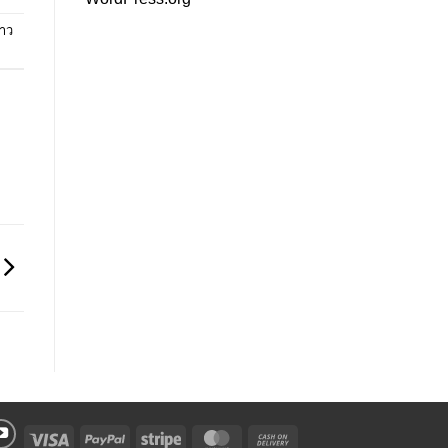
ชาว
Visa
PayPal
Stripe
MasterCard
Cash