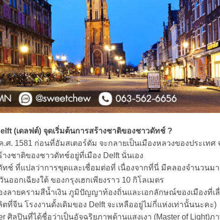
ft (เดลฟต์) จุดเริ่มต้นการสร้างชาติของชาวดัทช์ ?
ี ค.ศ. 1581 ก่อนที่อัมสเตอร์ดัม จะกลายเป็นเมืองหลวงของประเทศ จ
้างชาติของชาวดัทช์อยู่ที่เมือง Delft นั่นเอง
ดัทช์ ที่แปลว่าการขุดและเชื่อมต่อที่ เนื่องจากที่นี่ มีคลองจำนวนม
ตะวันออกเฉียงใต้ ของกรุงเฮกเพียงราว 10 กิโลเมตร
รื่องลายครามสีน้ำเงิน ภูมิปัญญาท้องถิ่นและเอกลักษณ์ของเมืองที่เลื
ตที่จีน โรงงานดั้งเดิมของ Delft จะเหลืออยู่ไม่กี่แห่งเท่านั้นนะคะ)
r ศิลปินที่ได้ชื่อว่าเป็นอัจฉริยภาพด้านแสงเงา (Master of Light)ภ