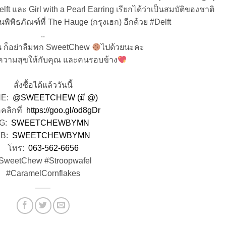
lft และ Girl with a Pearl Earring เรียกได้ว่าเป็นสมบัติของชาติ
มในพิพิธภัณฑ์ที่ The Hauge (กรุงเฮก) อีกด้วย
#Delft
..
ไหน ก็อย่าลืมพก SweetChew
ไปด้วยนะคะ
ความสุขให้กับคุณ และคนรอบข้าง
สั่งซื้อได้แล้ววันนี้
NE:
@SWEETCHEW (มี @)
อคลิกที่
https://goo.gl/od8gDr
IG:
SWEETCHEWBYMN
FB:
SWEETCHEWBYMN
โทร:
063-562-6656
SweetChew #Stroopwafel
#CaramelCornflakes