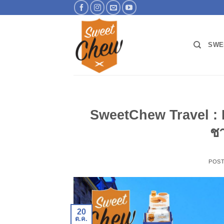
ข้าม
ไป
ยัง
เนื้อหา
SWE
SweetChew Travel : De
ชา
POS
20
ต.ค.