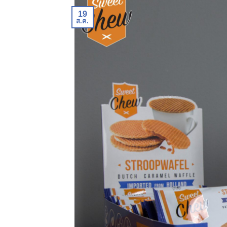
19
ส.ค.