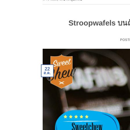
Stroopwafels บนถ
POST
22
ส.ค.