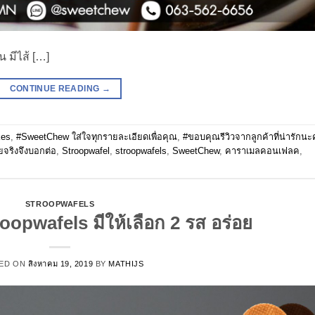
 มีไส้ […]
CONTINUE READING
→
kes
,
#SweetChew ใส่ใจทุกรายละเอียดเพื่อคุณ
,
#ขอบคุณรีวิวจากลูกค้าที่น่ารักน
ยจริงจึงบอกต่อ
,
Stroopwafel
,
stroopwafels
,
SweetChew
,
คาราเมลคอนเฟลค
,
STROOPWAFELS
pwafels มีให้เลือก 2 รส อร่อย
ED ON
สิงหาคม 19, 2019
BY
MATHIJS