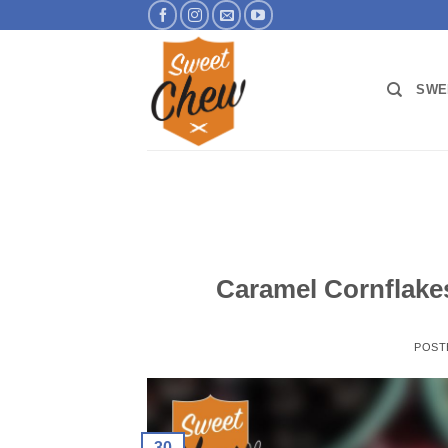
ข้าม
ไป
ยัง
เนื้อหา
SWE
Caramel Cornflakes 
POST
30