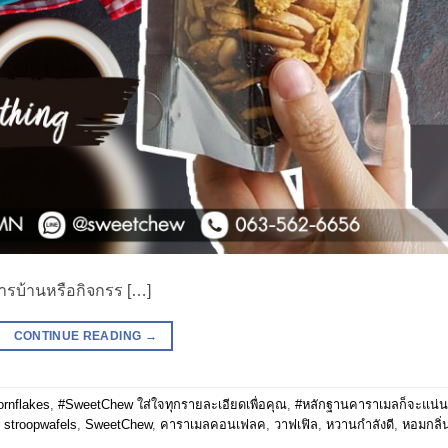
ารบ้านหรือกิจกรร […]
CONTINUE READING
→
rnflakes
,
#SweetChew ใส่ใจทุกรายละเอียดเพื่อคุณ
,
#หลักฐานคาราเมลก็จะแน่
,
stroopwafels
,
SweetChew
,
คาราเมลคอนเฟลค
,
วาฟเฟิล
,
หวานกำลังดี
,
หอมกลิ่