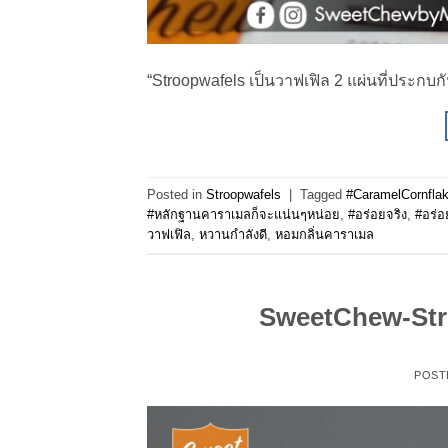
“Stroopwafels เป็นวาฟเฟิล 2 แผ่นที่ประกบกัน
Posted in
Stroopwafels
|
Tagged
#CaramelCornfla
#หลักฐานคาราเมลก็จะแน่นๆหน่อย
,
#อร่อยจริง
,
#อร่อ
วาฟเฟิล
,
หวานกำลังดี
,
หอมกลิ่นคาราเมล
SweetChew-Stroo
POST