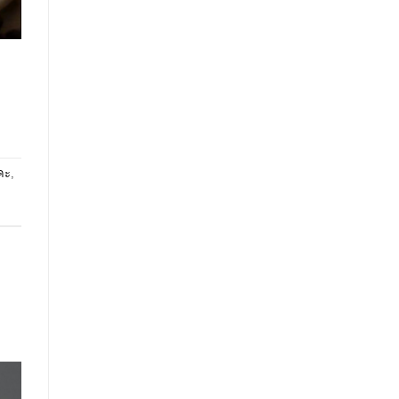
ะคะ
,