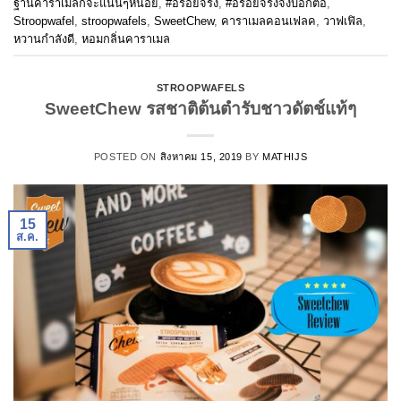
ฐานคาราเมลก็จะแน่นๆหน่อย
,
#อร่อยจริง
,
#อร่อยจริงจึงบอกต่อ
,
Stroopwafel
,
stroopwafels
,
SweetChew
,
คาราเมลคอนเฟลค
,
วาฟเฟิล
,
หวานกำลังดี
,
หอมกลิ่นคาราเมล
STROOPWAFELS
SweetChew รสชาติต้นตำรับชาวดัตช์แท้ๆ
POSTED ON
สิงหาคม 15, 2019
BY
MATHIJS
15
ส.ค.