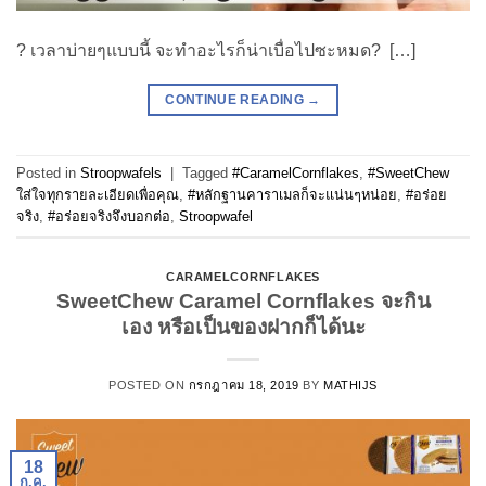
? เวลาบ่ายๆแบบนี้ จะทำอะไรก็น่าเบื่อไปซะหมด? […]
CONTINUE READING
→
Posted in
Stroopwafels
|
Tagged
#CaramelCornflakes
,
#SweetChew
ใส่ใจทุกรายละเอียดเพื่อคุณ
,
#หลักฐานคาราเมลก็จะแน่นๆหน่อย
,
#อร่อย
จริง
,
#อร่อยจริงจึงบอกต่อ
,
Stroopwafel
CARAMELCORNFLAKES
SweetChew Caramel Cornflakes จะกิน
เอง หรือเป็นของฝากก็ได้นะ
POSTED ON
กรกฎาคม 18, 2019
BY
MATHIJS
18
ก.ค.