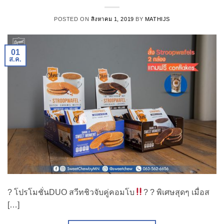
POSTED ON
สิงหาคม 1, 2019
BY
MATHIJS
01
ส.ค.
? โปรโมชั่นDUO สวีทชิวจับคู่คอมโบ
? ? พิเศษสุดๆ เมื่อส
[…]