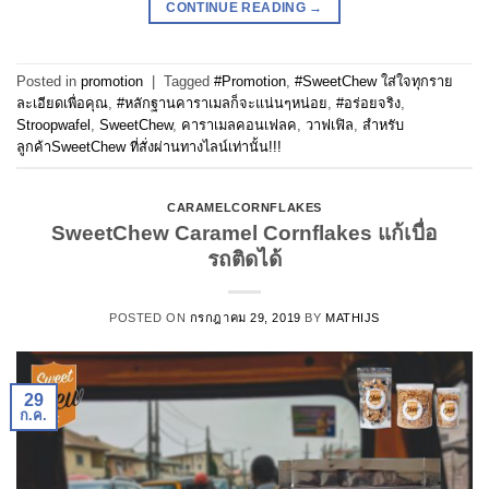
CONTINUE READING
→
Posted in
promotion
|
Tagged
#Promotion
,
#SweetChew ใส่ใจทุกราย
ละเอียดเพื่อคุณ
,
#หลักฐานคาราเมลก็จะแน่นๆหน่อย
,
#อร่อยจริง
,
Stroopwafel
,
SweetChew
,
คาราเมลคอนเฟลค
,
วาฟเฟิล
,
สำหรับ
ลูกค้าSweetChew ที่สั่งผ่านทางไลน์เท่านั้น!!!
CARAMELCORNFLAKES
SweetChew Caramel Cornflakes แก้เบื่อ
รถติดได้
POSTED ON
กรกฎาคม 29, 2019
BY
MATHIJS
29
ก.ค.