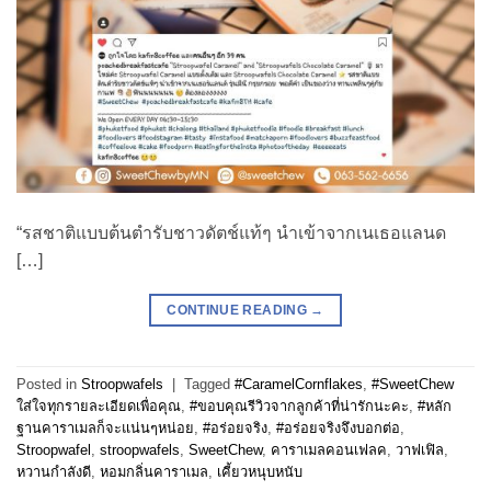
“รสชาติแบบต้นตำรับชาวดัตช์แท้ๆ นำเข้าจากเนเธอแลนด
[…]
CONTINUE READING
→
Posted in
Stroopwafels
|
Tagged
#CaramelCornflakes
,
#SweetChew
ใส่ใจทุกรายละเอียดเพื่อคุณ
,
#ขอบคุณรีวิวจากลูกค้าที่น่ารักนะคะ
,
#หลัก
ฐานคาราเมลก็จะแน่นๆหน่อย
,
#อร่อยจริง
,
#อร่อยจริงจึงบอกต่อ
,
Stroopwafel
,
stroopwafels
,
SweetChew
,
คาราเมลคอนเฟลค
,
วาฟเฟิล
,
หวานกำลังดี
,
หอมกลิ่นคาราเมล
,
เคี้ยวหนุบหนับ