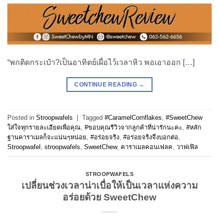
“พกติดกระเป๋า?เป็นอาทิตย์เผื่อไว้เวลาหิว พอเอาออก […]
CONTINUE READING
→
Posted in
Stroopwafels
|
Tagged
#CaramelCornflakes
,
#SweetChew
ใส่ใจทุกรายละเอียดเพื่อคุณ
,
#ขอบคุณรีวิวจากลูกค้าที่น่ารักนะคะ
,
#หลัก
ฐานคาราเมลก็จะแน่นๆหน่อย
,
#อร่อยจริง
,
#อร่อยจริงจึงบอกต่อ
,
Stroopwafel
,
stroopwafels
,
SweetChew
,
คาราเมลคอนเฟลค
,
วาฟเฟิล
STROOPWAFELS
เปลี่ยนช่วงเวลาน่าเบื่อให้เป็นเวลาแห่งความ
อร่อยด้วย SweetChew