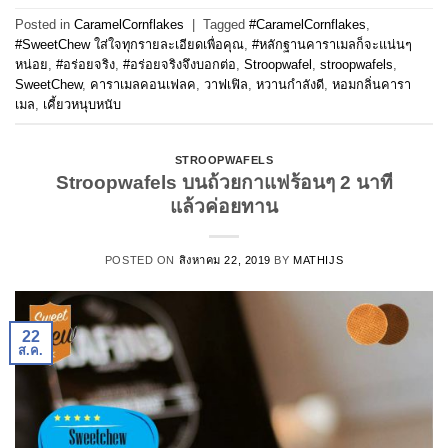
Posted in
CaramelCornflakes
|
Tagged
#CaramelCornflakes
,
#SweetChew ใส่ใจทุกรายละเอียดเพื่อคุณ
,
#หลักฐานคาราเมลก็จะแน่นๆ
หน่อย
,
#อร่อยจริง
,
#อร่อยจริงจึงบอกต่อ
,
Stroopwafel
,
stroopwafels
,
SweetChew
,
คาราเมลคอนเฟลค
,
วาฟเฟิล
,
หวานกำลังดี
,
หอมกลิ่นคารา
เมล
,
เคี้ยวหนุบหนับ
STROOPWAFELS
Stroopwafels บนถ้วยกาแฟร้อนๆ 2 นาที
แล้วค่อยทาน
POSTED ON
สิงหาคม 22, 2019
BY
MATHIJS
22
ส.ค.