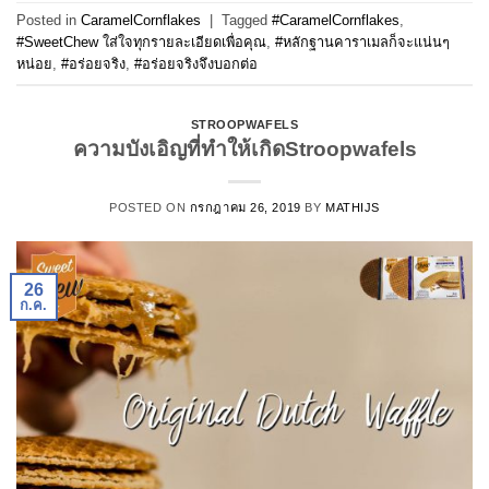
Posted in
CaramelCornflakes
|
Tagged
#CaramelCornflakes
,
#SweetChew ใส่ใจทุกรายละเอียดเพื่อคุณ
,
#หลักฐานคาราเมลก็จะแน่นๆ
หน่อย
,
#อร่อยจริง
,
#อร่อยจริงจึงบอกต่อ
STROOPWAFELS
ความบังเอิญที่ทำให้เกิดStroopwafels
POSTED ON
กรกฎาคม 26, 2019
BY
MATHIJS
26
ก.ค.