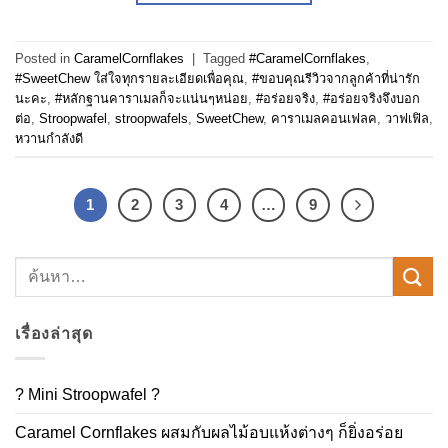
Posted in
CaramelCornflakes
|
Tagged
#CaramelCornflakes
,
#SweetChew ใส่ใจทุกรายละเอียดเพื่อคุณ
,
#ขอบคุณรีวิวจากลูกค้าที่น่ารัก
นะคะ
,
#หลักฐานคาราเมลก็จะแน่นๆหน่อย
,
#อร่อยจริง
,
#อร่อยจริงจึงบอก
ต่อ
,
Stroopwafel
,
stroopwafels
,
SweetChew
,
คาราเมลคอนเฟลค
,
วาฟเฟิล
,
หวานกำลังดี
1
2
3
4
…
9
เรื่องล่าสุด
? Mini Stroopwafel ?
Caramel Cornflakes ผสมกับผลไม้อบแห้งต่างๆ ก็ยิ่งอร่อย