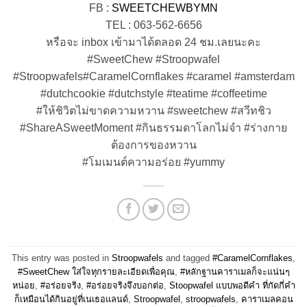
FB :
SWEETCHEWBYMN
TEL : 063-562-6656
หรือจะ inbox เข้ามาได้ตลอด 24 ชม.เลยนะคะ
#SweetChew #Stroopwafel
#Stroopwafels#CaramelCornflakes #caramel #amsterdam
#dutchcookie #dutchstyle #teatime #coffeetime
#ให้ชิวิตไม่ขาดความหวาน #sweetchew #สวีทชิว
#ShareASweetMoment #กินธรรมดาโลกไม่จำ #ร่างกาย
ต้องการของหวาน
#โมเมนต์ความอร่อย #yummy
This entry was posted in
Stroopwafels
and tagged
#CaramelCornflakes
,
#SweetChew ใส่ใจทุกรายละเอียดเพื่อคุณ
,
#หลักฐานคาราเมลก็จะแน่นๆ
หน่อย
,
#อร่อยจริง
,
#อร่อยจริงจึงบอกต่อ
,
Stoopwafel แบบพอดีคำ ที่กัดกี่คำ
ก็เหมือนได้กินอยู่ที่เนเธอแลนด์
,
Stroopwafel
,
stroopwafels
,
คาราเมลคอน