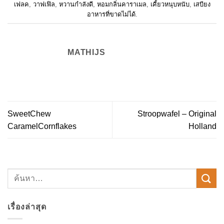
เฟลค
,
วาฟเฟิล
,
หวานกำลังดี
,
หอมกลิ่นคาราเมล
,
เคี้ยวหนุบหนับ
,
เสบียง
อาหารที่ขาดไม่ได้
.
MATHIJS
SweetChew
Stroopwafel – Original
CaramelCornflakes
Holland
เรื่องล่าสุด